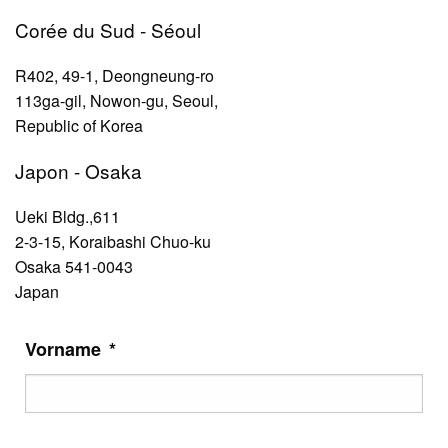
Corée du Sud - Séoul
R402, 49-1, Deongneung-ro
113ga-gil, Nowon-gu, Seoul,
Republic of Korea
Japon - Osaka
Ueki Bldg.,611
2-3-15, Koraibashi Chuo-ku
Osaka 541-0043
Japan
Vorname
*